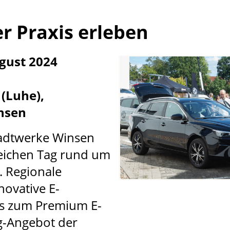
er Praxis erleben
gust 2024
(Luhe),
insen
tadtwerke Winsen
reichen Tag rund um
. Regionale
novative E-
is zum Premium E-
g-Angebot der