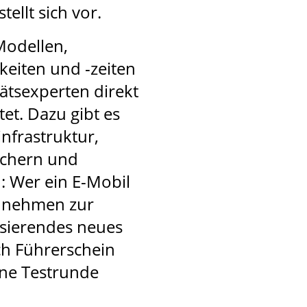
ellt sich vor.
Modellen,
keiten und -zeiten
ätsexperten direkt
t. Dazu gibt es
nfrastruktur,
ichern und
: Wer ein E-Mobil
z nehmen zur
isierendes neues
ch Führerschein
ine Testrunde